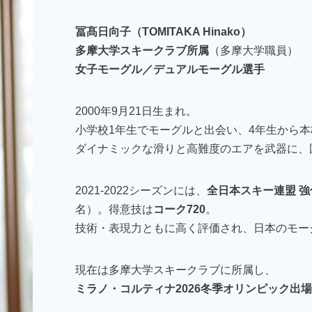
冨髙日向子（TOMITAKA Hinako）
多摩大学スキークラブ所属
（多摩大学職員）
女子モーグル／デュアルモーグル選手
2000年9月21日生まれ。
小学校1年生でモーグルと出会い、4年生から
ダイナミックな滑りと高難度のエアを武器に、
2021-2022シーズンには、
全日本スキー連盟 強
名）。得意技は
コーク720
。
技術・表現力ともに高く評価され、日本のモー
現在は多摩大学スキークラブに所属し、
ミラノ・コルティナ2026冬季オリンピック出